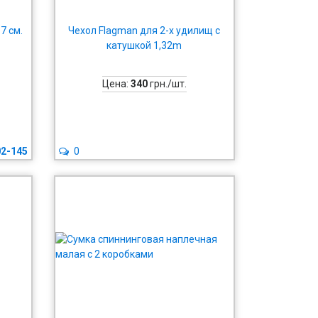
7 см.
Чехол Flagman для 2-х удилищ с
катушкой 1,32m
Цена:
340
грн./шт.
02-145
0