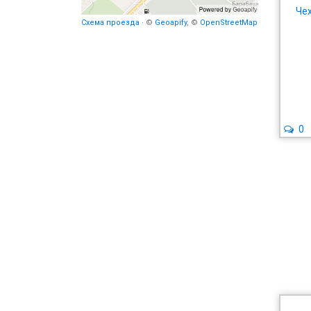
Че
Схема проезда
· ©
Geoapify
, ©
OpenStreetMap
0