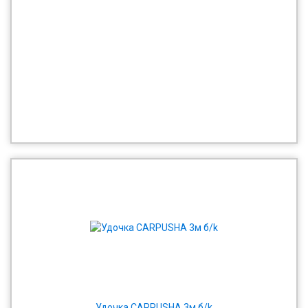
Удочка САRPUSHA 3м б/k